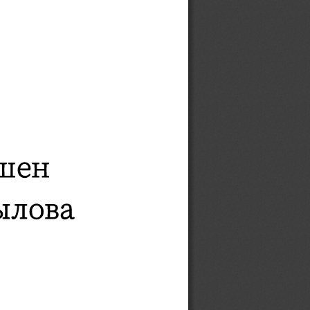
ашен
ылова