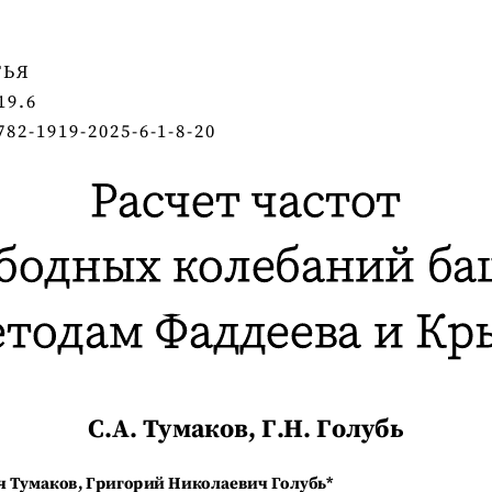
ТЬЯ
1
19.6
782
-
1919
-
202
5
- 6 - 1 - 8 -
20
Расчет частот
бодных колебаний б
етодам 
Ф
аддеева и 
К
р
С.А. Тумаков, Г.Н. Голубь
ч Тумаков, Григорий Николаевич Голубь*