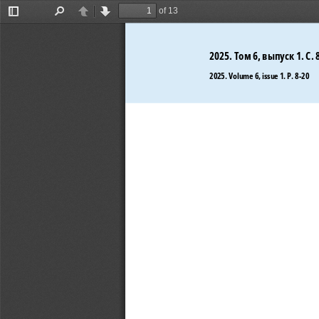
of 13
Toggle
Find
Previous
Next
Sidebar
202
5
. 
Том
6
, 
выпуск 
1
. С. 
202
5. Volume
 6, issue
 1. P.
 8-20