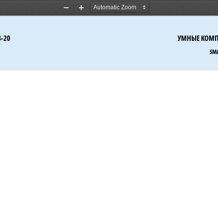
Zoom
Zoom
Out
In
8
-
2
0
УМНЫЕ
КОМ
SMA