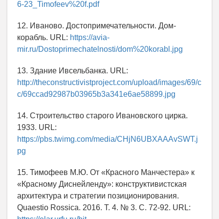
6-23_Timofeev%20f.pdf
12. Иваново. Достопримечательности. Дом-
корабль. URL:
https://avia-
mir.ru/Dostoprimechatelnosti/dom%20korabl.jpg
13. Здание Ивсельбанка. URL:
http://theconstructivistproject.com/upload/images/69/c
c/69ccad92987b03965b3a341e6ae58899.jpg
14. Строительство старого Ивановского цирка.
1933. URL:
https://pbs.twimg.com/media/CHjN6UBXAAAvSWT.j
pg
15. Тимофеев М.Ю. От «Красного Манчестера» к
«Красному Диснейленду»: конструктивистская
архитектура и стратегии позиционирования.
Quaestio Rossica. 2016. Т. 4. № 3. С. 72-92. URL: