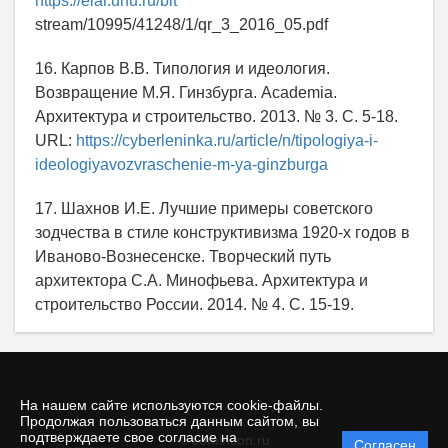
https://elar.urfu.ru/bit
stream/10995/41248/1/qr_3_2016_05.pdf
16. Карпов В.В. Типология и идеология.
Возвращение М.Я. Гинзбурга. Academia.
Архитектура и строительство. 2013. № 3. С. 5-18.
URL:
https://cyberleninka.ru/article/n/tipologiya-i-
ideologiyavozvraschenie-m-ya-ginzburga
17. Шахнов И.Е. Лучшие примеры советского
зодчества в стиле конструктивизма 1920-х годов в
Иваново-Вознесенске. Творческий путь
архитектора С.А. Минофьева. Архитектура и
строительство России. 2014. № 4. С. 15-19.
На нашем сайте используются cookie-файлы.
Продолжая пользоваться данным сайтом, вы
подтверждаете свое согласие на
© comincon.ru
Согласен