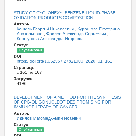
STUDY OF CYCLOHEXYLBENZENE LIQUID-PHASE
OXIDATION PRODUCTS COMPOSITION
Авторы
Кошель Георгий Николаевич
,
Курганова Екатерина
Анатольевна
,
Фролов Александр Сергеевич
,
Коршунова Александра Игоревна
Статус
Опубликован
DOI
https://doi.org/10.52957/27821900_2020_01_161
Страницы
с 161 по 167
Загрузки
4196
DEVELOPMENT OF A METHOD FOR THE SYNTHESIS
OF CPG-OLIGONUCLEOTIDES PROMISING FOR
IMMUNOTHERAPY OF CANCER
Авторы
Идилов Магомед-Амин Исаевич
Статус
Опубликован
DOI