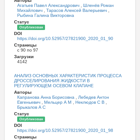
Авторы
Агатьев Павел Александрович
,
Шленёв Роман
Михайлович
,
Тарасов Алексей Валерьевич
,
Рыбина Галина Викторовна
Статус
Опубликован
DOI
https://doi.org/10.52957/27821900_2020_01_90
Страницы
с 90 по 97
Загрузки
4142
АНАЛИЗ ОСНОВНЫХ ХАРАКТЕРИСТИК ПРОЦЕССА
ДРОССЕЛИРОВАНИЯ ЖИДКОСТИ В
РЕГУЛИРУЮЩЕМ ОСЕВОМ КЛАПАНЕ
Авторы
Капранова Анна Борисовна
,
Лебедев Антон
Евгеньевич
,
Мельцер А М
,
Неклюдов С В
,
Брыкалов А С
Статус
Опубликован
DOI
https://doi.org/10.52957/27821900_2020_01_98
Страницы