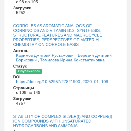
с 98 по 105
Загрузки
5252
CORROLES AS AROMATIC ANALOGS OF
CORRINOIDS AND VITAMIN B12: SYNTHESIS,
STRUCTURAL FEATURES AND MACROCYCLE
PROPERTIES, PERSPECTIVES OF MATERIAL
CHEMISTRY ON CORROLE BASIS
Авторы
Каримов Дмитрий Рустамович
,
Березин Дмитрий
Борисович
,
Томилова Ирина Константиновна
Статус
Опубликован
DOI
https://doi.org/10.52957/27821900_2020_01_108
Страницы
с 108 по 149
Загрузки
4767
STABILITY OF COMPLEX SILVER(I) AND COPPER(I)
ION COMPOUNDS WITH UNSATURATED
HYDROCARBONS AND AMMONIA