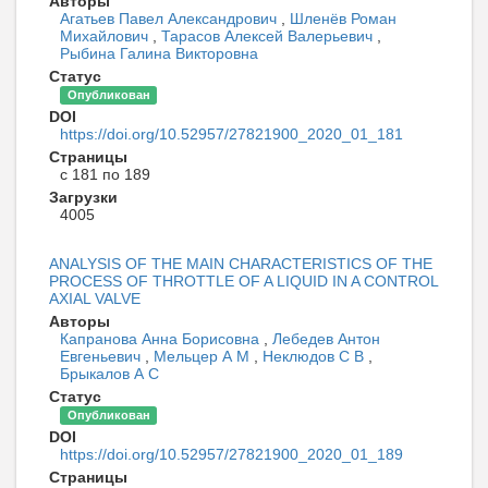
Авторы
Агатьев Павел Александрович
,
Шленёв Роман
Михайлович
,
Тарасов Алексей Валерьевич
,
Рыбина Галина Викторовна
Статус
Опубликован
DOI
https://doi.org/10.52957/27821900_2020_01_181
Страницы
с 181 по 189
Загрузки
4005
ANALYSIS OF THE MAIN CHARACTERISTICS OF THE
PROCESS OF THROTTLE OF A LIQUID IN A CONTROL
AXIAL VALVE
Авторы
Капранова Анна Борисовна
,
Лебедев Антон
Евгеньевич
,
Мельцер А М
,
Неклюдов С В
,
Брыкалов А С
Статус
Опубликован
DOI
https://doi.org/10.52957/27821900_2020_01_189
Страницы