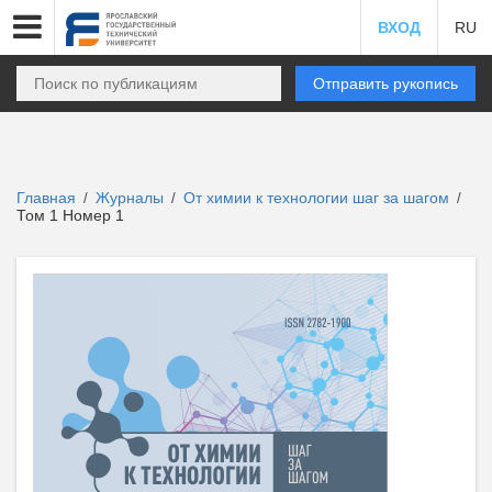
ВХОД
RU
Отправить рукопись
Главная
Журналы
От химии к технологии шаг за шагом
/
/
/
Том 1 Номер 1